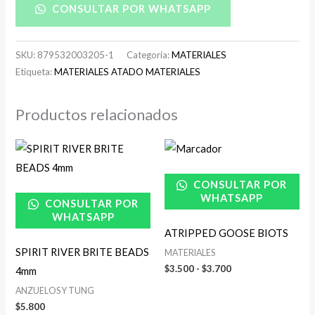
CONSULTAR POR WHATSAPP
SKU:
879532003205-1
Categoría:
MATERIALES
Etiqueta:
MATERIALES ATADO MATERIALES
Productos relacionados
Rango
de
precios:
desde
CONSULTAR POR
$3.500
WHATSAPP
CONSULTAR POR
hasta
$3.700
WHATSAPP
ATRIPPED GOOSE BIOTS
SPIRIT RIVER BRITE BEADS
MATERIALES
$
3.500
-
$
3.700
4mm
ANZUELOS Y TUNG
$
5.800