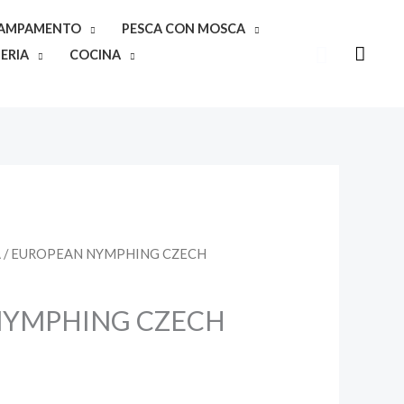
CAMPAMENTO
PESCA CON MOSCA
Buscar
ERIA
COCINA
A
/ EUROPEAN NYMPHING CZECH
NYMPHING CZECH