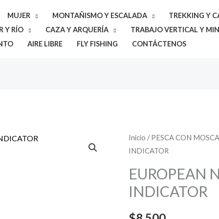
MUJER
MONTAÑISMO Y ESCALADA
TREKKING Y 
 Y RÍO
CAZA Y ARQUERÍA
TRABAJO VERTICAL Y MIN
NTO
AIRE LIBRE
FLY FISHING
CONTÁCTENOS
EUROPEAN
Inicio
/
PESCA CON MOSC
INDICATOR
NYMPHING
CZECH
EUROPEAN 
INDICATOR
INDICATOR
cantidad
$
8.500