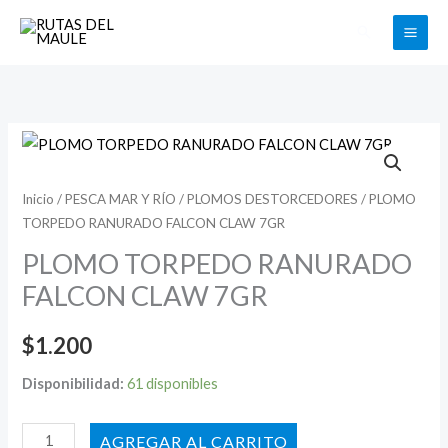
Ir
Buscar
al
contenido
PLOMO
TORPEDO
RANURADO
Inicio
/
PESCA MAR Y RÍO
/
PLOMOS DESTORCEDORES
/ PLOMO
TORPEDO RANURADO FALCON CLAW 7GR
FALCON
CLAW
PLOMO TORPEDO RANURADO
7GR
FALCON CLAW 7GR
cantidad
$
1.200
Disponibilidad:
61 disponibles
AÑADIR AL CARRITO