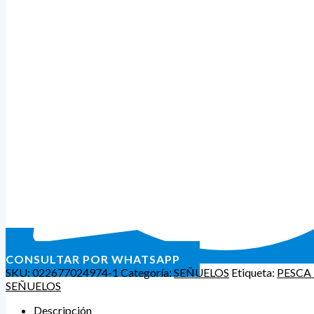
CONSULTAR POR WHATSAPP
SKU:
022677024974-1
Categoría:
SEÑUELOS
Etiqueta:
PESCA
SEÑUELOS
Descripción