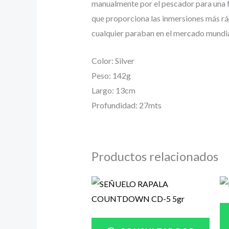
manualmente por el pescador para una fá
que proporciona las inmersiones más ráp
cualquier paraban en el mercado mundia
Color: Silver
Peso: 142g
Largo: 13cm
Profundidad: 27mts
Productos relacionados
Rango
de
precios:
desde
$7.900
hasta