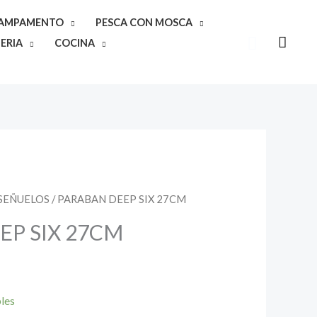
CAMPAMENTO
PESCA CON MOSCA
Buscar
ERIA
COCINA
SEÑUELOS
/ PARABAN DEEP SIX 27CM
EP SIX 27CM
bles