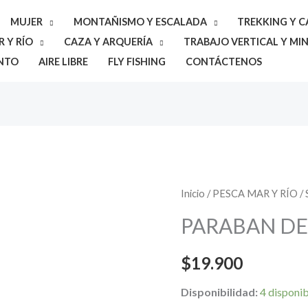
MUJER
MONTAÑISMO Y ESCALADA
TREKKING Y 
 Y RÍO
CAZA Y ARQUERÍA
TRABAJO VERTICAL Y MIN
NTO
AIRE LIBRE
FLY FISHING
CONTÁCTENOS
PARABAN
Inicio
/
PESCA MAR Y RÍO
/
DEEP
PARABAN DE
SIX
27CM
$
19.900
cantidad
Disponibilidad:
4 disponi