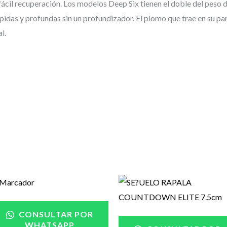
cil recuperación. Los modelos Deep Six tienen el doble del peso de
idas y profundas sin un profundizador. El plomo que trae en su part
l.
Rango
de
precios:
desde
CONSULTAR POR
$14.900
WHATSAPP
hasta