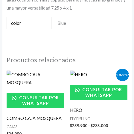
una mayor versatilidad 7 25 x 4 x 1
color
Blue
Productos relacionados
Rango
¡Oferta!
de
precios:
desde
CONSULTAR POR
$239.900
WHATSAPP
CONSULTAR POR
hasta
$285.000
WHATSAPP
HERO
COMBO CAJA MOSQUERA
FLY FISHING
$
239.900
-
$
285.000
CAJAS
$
26.900