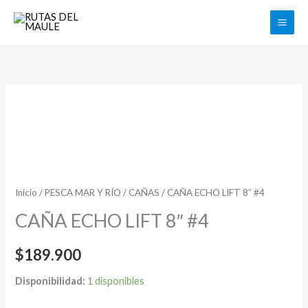
Ir
Buscar
al
contenido
CAÑA
ECHO
LIFT
8"
#4
cantidad
Inicio
/
PESCA MAR Y RÍO
/
CAÑAS
/ CAÑA ECHO LIFT 8″ #4
CAÑA ECHO LIFT 8″ #4
$
189.900
Disponibilidad:
1 disponibles