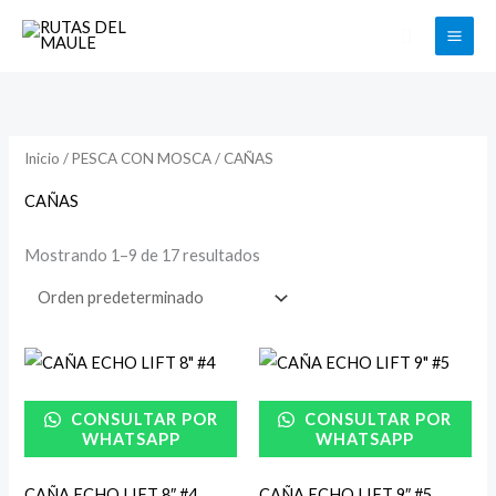
Ir
Buscar
al
contenido
Inicio
/
PESCA CON MOSCA
/ CAÑAS
CAÑAS
Mostrando 1–9 de 17 resultados
CONSULTAR POR
CONSULTAR POR
WHATSAPP
WHATSAPP
CAÑA ECHO LIFT 8″ #4
CAÑA ECHO LIFT 9″ #5