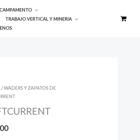
Y CAMPAMENTO
Buscar
TRABAJO VERTICAL Y MINERIA
ENOS
A
/
WADERS Y ZAPATOS DE
El
URRENT
precio
FTCURRENT
l
actual
000
es: