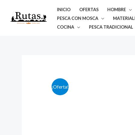
Ir
INICIO
OFERTAS
HOMBRE
al
PESCA CON MOSCA
MATERIAL
contenido
COCINA
PESCA TRADICIONAL
¡Oferta!