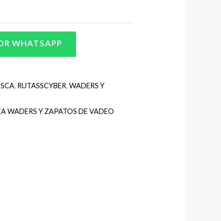
00.
$399.000.
OR WHATSAPP
OSCA
,
RUTASSCYBER
,
WADERS Y
A WADERS Y ZAPATOS DE VADEO