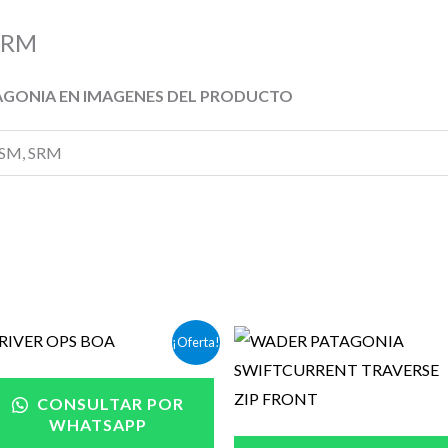
SRM
TAGONIA EN IMAGENES DEL PRODUCTO
SM, SRM
El
El
¡Oferta!
precio
precio
original
actual
era:
es:
CONSULTAR POR
$365.000.
$315.000.
WHATSAPP