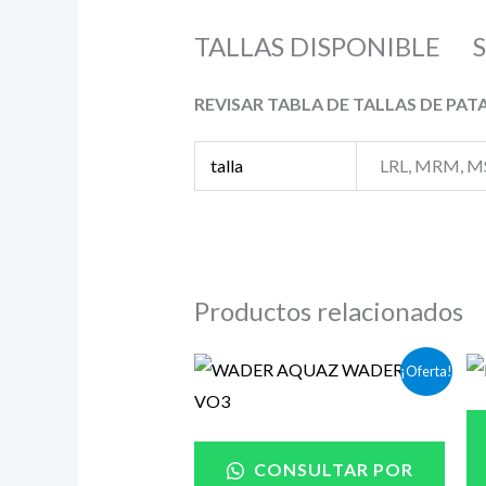
TALLAS DISPONIBLE 
REVISAR TABLA DE TALLAS DE PA
talla
LRL, MRM, M
Productos relacionados
El
El
¡Oferta!
precio
precio
original
actual
era:
es:
$369.000.
$259.000.
CONSULTAR POR