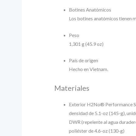
Botines Anatómicos
Los botines anatómicos tienen me
Peso
1,301 g (45.9 oz)
País de origen
Hecho en Vietnam.
Materiales
Exterior H2No® Performance Stan
densidad de 5.1-oz (145-g), uni
DWR (repelente al agua duradero)
poliéster de 4.6-oz (130-g)