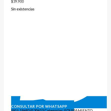
$
39.900
Sin existencias
CONSULTAR POR WHATSAPP
SKU:
196924130623
Categorías:
EQUIPAMIENTO
,