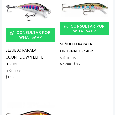
Rango
de
precios:
desde
$7.900
hasta
CONSULTAR POR
$8.900
WHATSAPP
CONSULTAR POR
WHATSAPP
SEÑUELO RAPALA
SE?UELO RAPALA
ORIGINAL F-7 4GR
COUNTDOWN ELITE
SEÑUELOS
3.5CM
$
7.900
-
$
8.900
SEÑUELOS
$
13.500
Rango
de
precios:
desde
$13.500
hasta