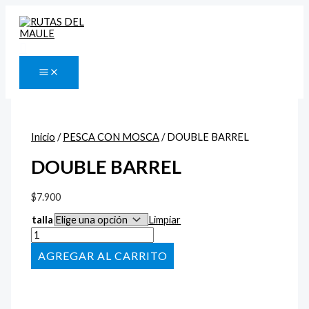
Ir
DOUBLE
al
BARREL
contenido
cantidad
Buscar
Inicio
/
PESCA CON MOSCA
/ DOUBLE BARREL
DOUBLE BARREL
$
7.900
talla
Limpiar
AÑADIR AL CARRITO