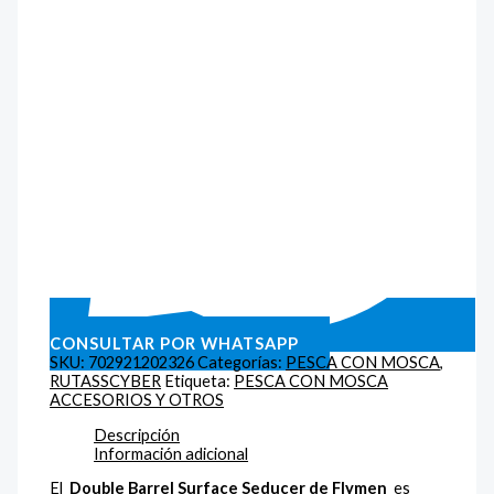
CONSULTAR POR WHATSAPP
SKU:
702921202326
Categorías:
PESCA CON MOSCA
,
RUTASSCYBER
Etiqueta:
PESCA CON MOSCA
ACCESORIOS Y OTROS
Descripción
Información adicional
El
Double Barrel Surface Seducer de Flymen
es