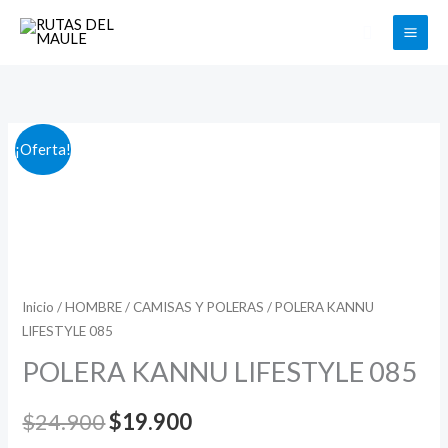
Ir
Buscar
al
contenido
POLERA
El
El
¡Oferta!
KANNU
precio
precio
LIFESTYLE
085
original
actual
cantidad
era:
es:
$24.900.
$19.900.
Inicio
/
HOMBRE
/
CAMISAS Y POLERAS
/ POLERA KANNU
LIFESTYLE 085
POLERA KANNU LIFESTYLE 085
$
24.900
$
19.900