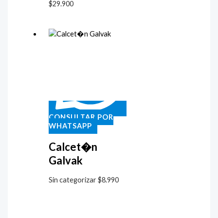
$
29.900
CONSULTAR POR
WHATSAPP
Calcet�n
Galvak
Sin categorizar
$
8.990