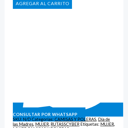
AÑADIR AL CARRITO
CONSULTAR POR WHATSAPP
SKU:
N/D
Categorías:
CAMISAS Y POLERAS
,
Día de
las Madres
,
MUJER
,
RUTASSCYBER
Etiquetas:
MUJER
,