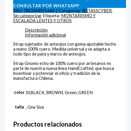
CONSULTAR POR WHATSAPP
SKU:
7803344021440-1
Categorías:
RUTASSCYBER
,
Sin categorizar
Etiqueta:
MONTAÑISMO Y
ESCALADA LENTES Y OTROS
Descripción
Información adicional
Strap sujetador de anteojos con goma ajustable hecho
a mano 100% cuero. Medida universal y se adapta a
todo tipo de pata y marco de anteojos.
Strap Gnomo echo de 100% cuero por artesanos es
parte de nuestra nueva línea HandCrafted, que busca
incentivar y potenciar el oficio y tradición de la
manufactura Chilena.
color
01BLACK, BROWN, Green, GREEN
talla
, One Size
Productos relacionados