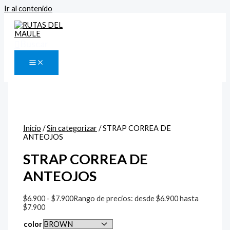
Ir al contenido
Buscar
Inicio
/
Sin categorizar
/ STRAP CORREA DE
ANTEOJOS
STRAP CORREA DE
ANTEOJOS
$
6.900
-
$
7.900
Rango de precios: desde $6.900 hasta
$7.900
color