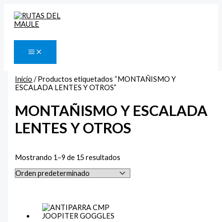
Ir
P
P
al
contenido
r
r
Buscar
e
e
c
c
i
i
o
o
Inicio
/ Productos etiquetados “MONTAÑISMO Y
ESCALADA LENTES Y OTROS”
m
m
MONTAÑISMO Y ESCALADA
í
á
n
x
LENTES Y OTROS
i
i
m
m
Mostrando 1–9 de 15 resultados
o
o