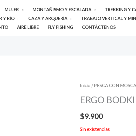
MUJER
MONTAÑISMO Y ESCALADA
TREKKING Y 
 Y RÍO
CAZA Y ARQUERÍA
TRABAJO VERTICAL Y MIN
NTO
AIRE LIBRE
FLY FISHING
CONTÁCTENOS
Inicio
/
PESCA CON MOSC
ERGO BODK
$
9.900
Sin existencias