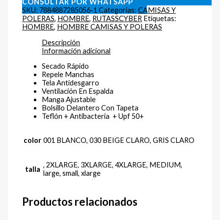
CONSULTAR POR WHATSAPP
SKU:
7884887285056-1
Categorías:
CAMISAS Y
POLERAS
,
HOMBRE
,
RUTASSCYBER
Etiquetas:
HOMBRE
,
HOMBRE CAMISAS Y POLERAS
Descripción
Información adicional
Secado Rápido
Repele Manchas
Tela Antidesgarro
Ventilación En Espalda
Manga Ajustable
Bolsillo Delantero Con Tapeta
Teflón + Antibacteria + Upf 50+
color
001 BLANCO, 030 BEIGE CLARO, GRIS CLARO
, 2XLARGE, 3XLARGE, 4XLARGE, MEDIUM,
talla
large, small, xlarge
Productos relacionados