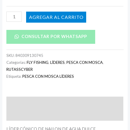
AÑADIR AL CARRITO
CONSULTAR POR WHATSAPP
SKU:
840309130745
Categorías:
FLY FISHING
,
LÍDERES
,
PESCA CON MOSCA
,
RUTASSCYBER
Etiqueta:
PESCA CON MOSCA LÍDERES
Descripción
Información adicional
LÍDER CÓNICO DE NAILON DE AGUA DULCE