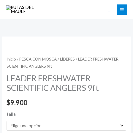
Ir
Buscar
al
contenido
LEADER
FRESHWATER
SCIENTIFIC
Inicio
/
PESCA CON MOSCA
/
LÍDERES
/ LEADER FRESHWATER
SCIENTIFIC ANGLERS 9ft
ANGLERS
9ft
LEADER FRESHWATER
cantidad
SCIENTIFIC ANGLERS 9ft
$
9.900
talla