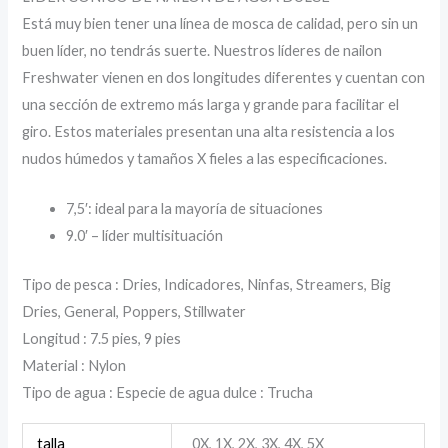
Está muy bien tener una línea de mosca de calidad, pero sin un
buen líder, no tendrás suerte. Nuestros líderes de nailon
Freshwater vienen en dos longitudes diferentes y cuentan con
una sección de extremo más larga y grande para facilitar el
giro. Estos materiales presentan una alta resistencia a los
nudos húmedos y tamaños X fieles a las especificaciones.
7,5′: ideal para la mayoría de situaciones
9.0′ – líder multisituación
Tipo de pesca
:
Dries, Indicadores, Ninfas, Streamers, Big
Dries, General, Poppers, Stillwater
Longitud
:
7.5 pies, 9 pies
Material
:
Nylon
Tipo de agua
:
Especie
de agua dulce
:
Trucha
talla
0X, 1X, 2X, 3X, 4X, 5X