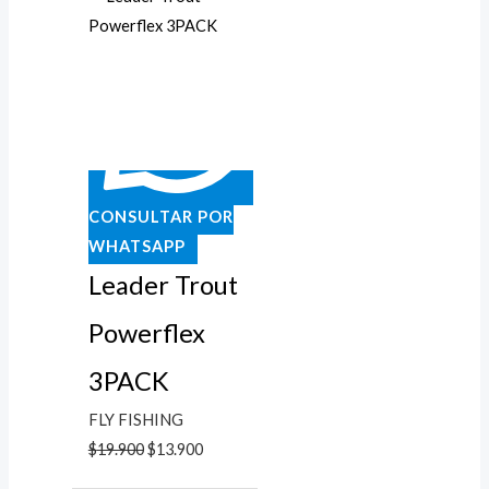
original
actual
era:
es:
$19.900.
$13.900.
CONSULTAR POR
WHATSAPP
Leader Trout
Powerflex
3PACK
FLY FISHING
$
19.900
$
13.900