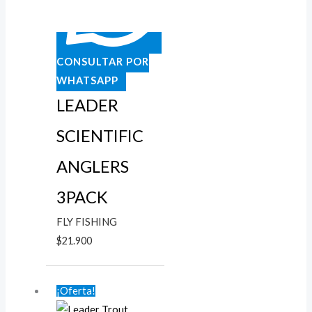
CONSULTAR POR
WHATSAPP
LEADER
SCIENTIFIC
ANGLERS
3PACK
FLY FISHING
$
21.900
El
El
¡Oferta!
precio
precio