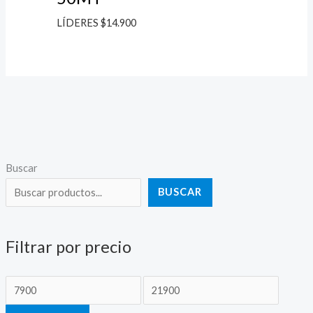
LÍDERES
$
14.900
P
P
Buscar
r
r
BUSCAR
e
e
c
c
Filtrar por precio
i
i
o
o
m
m
í
á