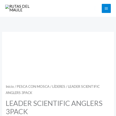
Ir
Buscar
al
contenido
LEADER
SCIENTIFIC
ANGLERS
3PACK
cantidad
Inicio
/
PESCA CON MOSCA
/
LÍDERES
/ LEADER SCIENTIFIC
ANGLERS 3PACK
LEADER SCIENTIFIC ANGLERS
3PACK