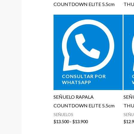
CONSULTAR POR
WHATSAPP
SEÑUELO RAPALA
SEÑ
COUNTDOWN ELITE 5.5cm
THU
SEÑUELOS
SEÑU
$
13.500
-
$
13.900
$
12.