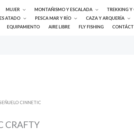
MUJER
MONTAÑISMO Y ESCALADA
TREKKING 
ES ATADO
PESCA MAR Y RÍO
CAZA Y ARQUERÍA
EQUIPAMIENTO
AIRE LIBRE
FLY FISHING
CONTÁCT
 SEÑUELO CINNETIC
C CRAFTY