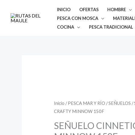
Ir
INICIO
OFERTAS
HOMBRE
al
PESCA CON MOSCA
MATERIAL
contenido
COCINA
PESCA TRADICIONAL
Rango
SEÑUELO
de
CINNETIC
precios:
desde
CRAFTY
Inicio
/
PESCA MAR Y RÍO
/
SEÑUELOS
/
$13.500
hasta
MINNOW
CRAFTY MINNOW 150F
$13.900
150F
SEÑUELO CINNETI
cantidad