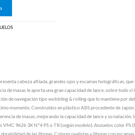
P
UELOS
resenta cabeza afilada, grandes ojos y escamas holográficas, que
encia de masas le aporta una gran capacidad de lance, sobre todo s
ión de navegación tipo wobbling & rolling que lo mantiene por deba
 último momento. Construidos en plástico ABS procedente de Japón. C
rencia de masas, mejorando la capacidad de lance y su natación. I
 VMC 9626 3X Nº4 PS o TR (según modelo). Anzuelos color PS (Pe
urabilidad de las libreas. Colores realistas y libreas con escamas