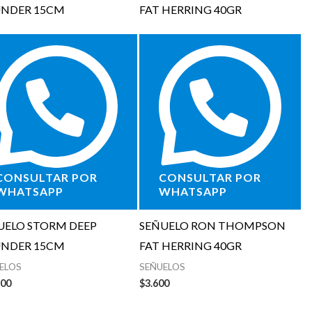
CONSULTAR POR
CONSULTAR POR
WHATSAPP
WHATSAPP
UELO STORM DEEP
SEÑUELO RON THOMPSON
NDER 15CM
FAT HERRING 40GR
ELOS
SEÑUELOS
900
$
3.600