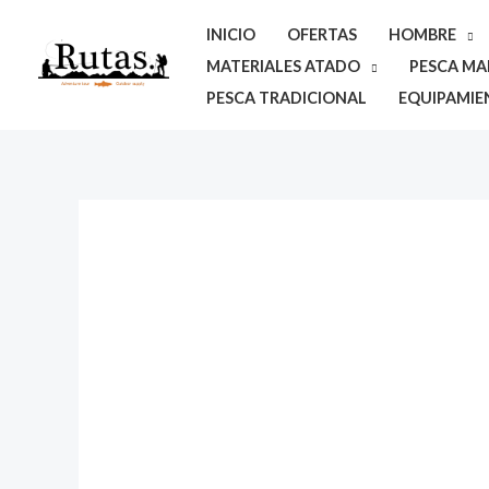
Ir
INICIO
OFERTAS
HOMBRE
al
MATERIALES ATADO
PESCA MAR
contenido
PESCA TRADICIONAL
EQUIPAMIE