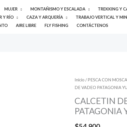
MUJER
MONTAÑISMO Y ESCALADA
TREKKING Y 
 Y RÍO
CAZA Y ARQUERÍA
TRABAJO VERTICAL Y MIN
NTO
AIRE LIBRE
FLY FISHING
CONTÁCTENOS
CALCETIN
Inicio
/
PESCA CON MOSC
DE VADEO PATAGONIA Y
DE
VADEO
CALCETIN D
PATAGONIA
PATAGONIA 
YULEX
cantidad
$
54.900