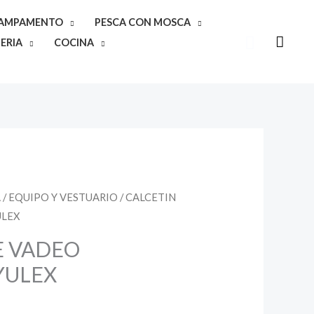
CAMPAMENTO
PESCA CON MOSCA
Buscar
ERIA
COCINA
A
/
EQUIPO Y VESTUARIO
/ CALCETIN
ULEX
E VADEO
YULEX