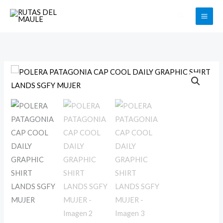
Ir
Buscar
al
contenido
POLERA
PATAGONIA
CAP
COOL
DAILY
GRAPHIC
SHIRT
LANDS
SGFY
MUJER
cantidad