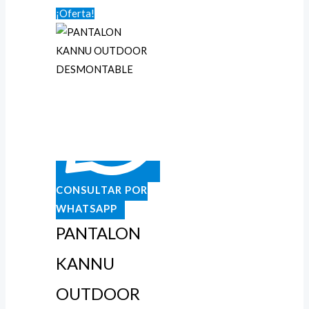
¡Oferta!
de
precios:
desde
$44.900
hasta
$48.900
CONSULTAR POR
WHATSAPP
PANTALON
KANNU
OUTDOOR