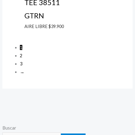
TEE 38511
GTRN
AIRE LIBRE
$
39.900
1
2
3
→
P
P
Buscar