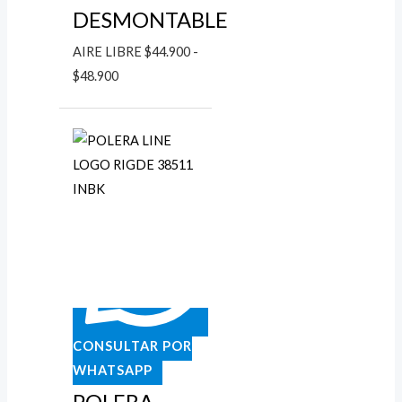
DESMONTABLE
AIRE LIBRE
$
44.900
-
$
48.900
Rango
de
precios:
desde
$34.900
hasta
$39.900
CONSULTAR POR
WHATSAPP