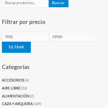
r
r
Buscar
e
e
c
c
Filtrar por precio
i
i
o
o
m
m
í
á
FILTRAR
n
x
i
i
m
m
Categorías
o
o
ACCESORIOS
(6)
AIRE LIBRE
(26)
ALIMENTACIÓN
(2)
CAZA Y ARQUERÍA
(189)