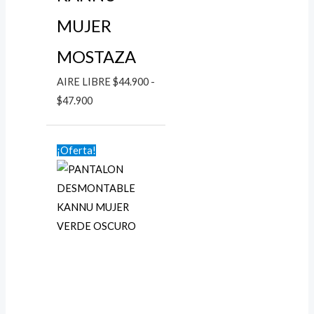
MUJER
MOSTAZA
AIRE LIBRE
$
44.900
-
$
47.900
El
El
¡Oferta!
precio
precio
original
actual
era:
es:
$59.900.
$44.900.