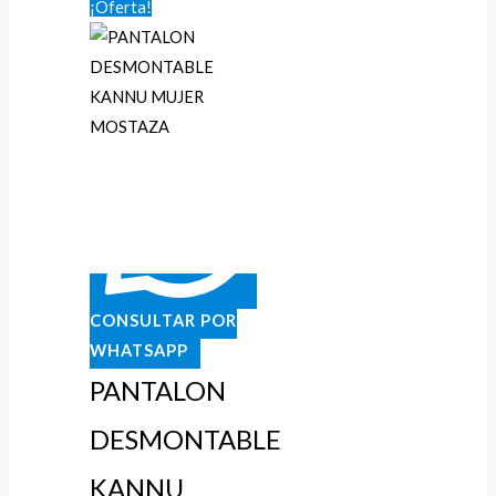
¡Oferta!
de
precios:
desde
$44.900
hasta
$47.900
CONSULTAR POR
WHATSAPP
PANTALON
DESMONTABLE
KANNU