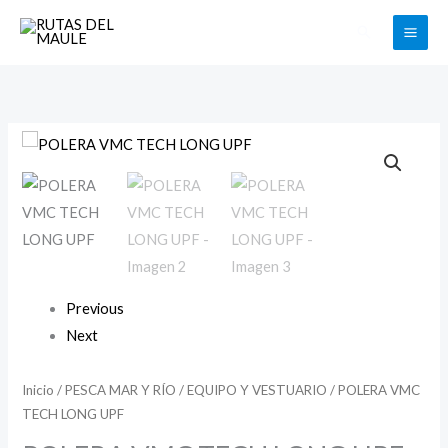
Ir
Buscar
al
contenido
POLERA
VMC
TECH
LONG
UPF
cantidad
Previous
Next
Inicio
/
PESCA MAR Y RÍO
/
EQUIPO Y VESTUARIO
/ POLERA VMC
TECH LONG UPF