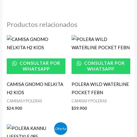
Productos relacionados
CONSULTAR POR
CONSULTAR POR
WHATSAPP
WHATSAPP
CAMISA GNOMO NELKITA
POLERA WILD WATERLINE
H2 KIDS
POCKET FEBN
CAMISAS Y POLERAS
CAMISAS Y POLERAS
$
24.900
$
39.900
El
El
¡Oferta!
precio
precio
original
actual