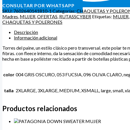
CONSULTAR POR WHATSAPP
SKU:
7602640141810-1
Categorías:
CHAQUETAS Y POLERO
Madres
,
MUJER
,
OFERTAS
,
RUTASSCYBER
Etiquetas:
MUJER
CHAQUETAS Y POLERONES
Descripción
Información adicional
Torres del paine, un estilo clásico pero transversal. este polar 
fibras. con fleece interno, da la sensación de comodidad necesaria
hecha en base a poliéster reciclado a partir de botellas plástica
color
004 GRIS OSCURO, 053 FUCSIA, 096 OLIVA CLARO, 
talla
2XLARGE, 3XLARGE, MEDIUM, XSMALL, large, small, xl
Productos relacionados