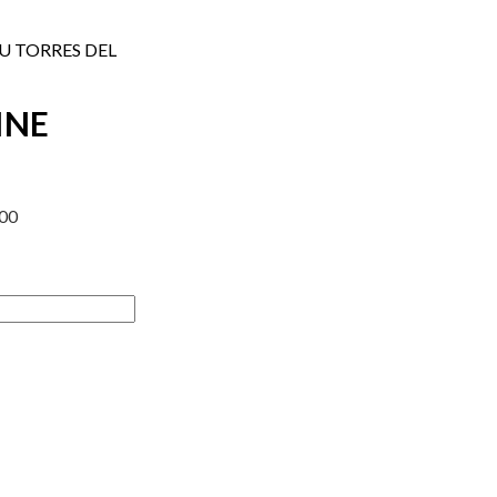
U TORRES DEL
INE
900