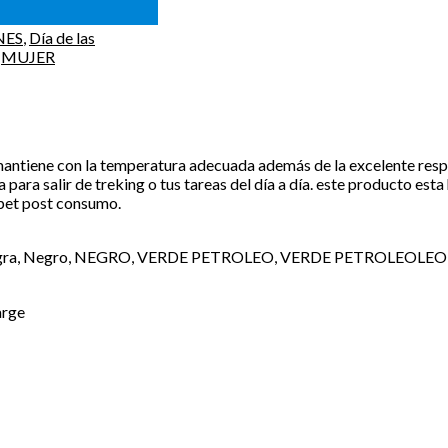
NES
,
Día de las
,
MUJER
te mantiene con la temperatura adecuada además de la excelente resp
 para salir de treking o tus tareas del día a día. este producto est
s pet post consumo.
negra, Negro, NEGRO, VERDE PETROLEO, VERDE PETROLEOLEO
arge