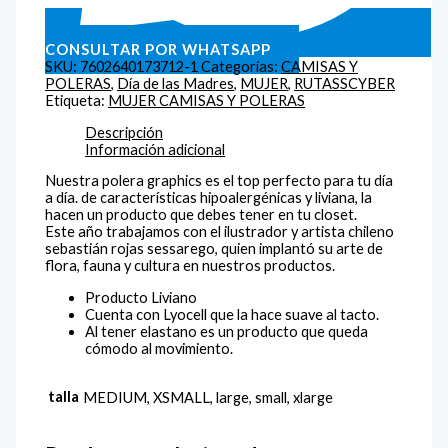
CONSULTAR POR WHATSAPP
SKU:
7602640173712-1
Categorías:
CAMISAS Y
POLERAS
,
Día de las Madres
,
MUJER
,
RUTASSCYBER
Etiqueta:
MUJER CAMISAS Y POLERAS
Descripción
Información adicional
Nuestra polera graphics es el top perfecto para tu día
a día. de características hipoalergénicas y liviana, la
hacen un producto que debes tener en tu closet.
Este año trabajamos con el ilustrador y artista chileno
sebastián rojas sessarego, quien implantó su arte de
flora, fauna y cultura en nuestros productos.
Producto Liviano
Cuenta con Lyocell que la hace suave al tacto.
Al tener elastano es un producto que queda
cómodo al movimiento.
talla
MEDIUM, XSMALL, large, small, xlarge