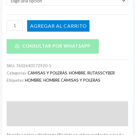
AÑADIR AL CARRITO
CONSULTAR POR WHATSAPP
SKU:
7602640172920-1
Categorías:
CAMISAS Y POLERAS
,
HOMBRE
,
RUTASSCYBER
Etiquetas:
HOMBRE
,
HOMBRE CAMISAS Y POLERAS
Descripción
Información adicional
Nuestra polera discharge lifestyle es el top perfecto para tu