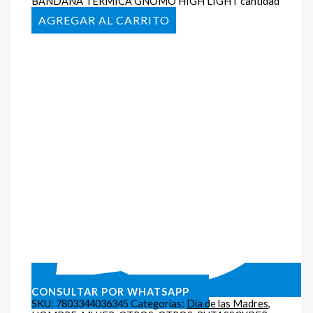
BANDANA TERMICA GNOMO HIGH LIGHT cantidad
AÑADIR AL CARRITO
CONSULTAR POR WHATSAPP
SKU:
7803344036345
Categorías:
Día de las Madres
,