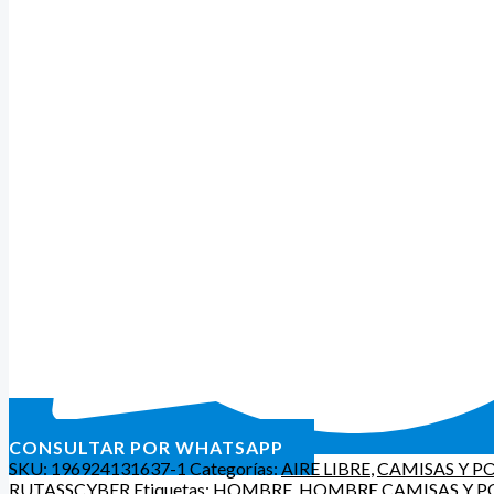
CONSULTAR POR WHATSAPP
SKU:
196924131637-1
Categorías:
AIRE LIBRE
,
CAMISAS Y P
RUTASSCYBER
Etiquetas:
HOMBRE
,
HOMBRE CAMISAS Y P