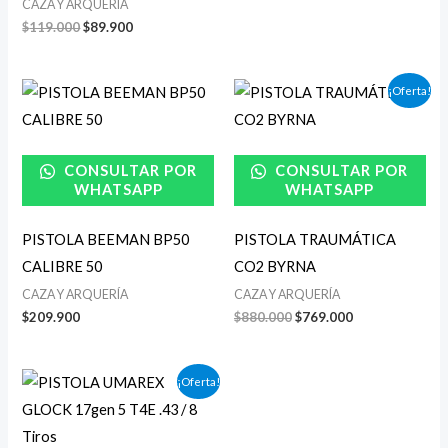
CAZA Y ARQUERÍA
$
119.000
$
89.900
El
El
¡Oferta!
precio
precio
original
actual
era:
es:
$880.000.
$769.000.
CONSULTAR POR
CONSULTAR POR
WHATSAPP
WHATSAPP
PISTOLA BEEMAN BP50
PISTOLA TRAUMÁTICA
CALIBRE 50
CO2 BYRNA
CAZA Y ARQUERÍA
CAZA Y ARQUERÍA
$
209.900
$
880.000
$
769.000
El
El
¡Oferta!
precio
precio
original
actual
era:
es:
$490.000.
$395.000.