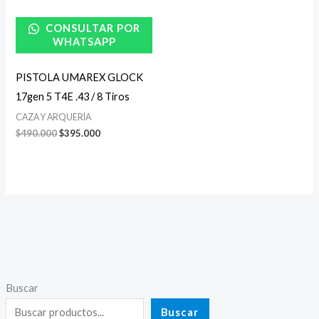
CONSULTAR POR
WHATSAPP
PISTOLA UMAREX GLOCK
17gen 5 T4E .43 / 8 Tiros
CAZA Y ARQUERÍA
$
490.000
$
395.000
Buscar
P
P
r
r
Buscar