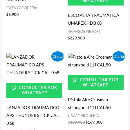
WHATSAPP
CAZA Y ARQUERÍA
$
6.900
ESCOPETA TRAUMATICA
UMAREX HDB 68
ARMAS DE AIRSOFT
$
229.900
El
El
El
El
¡Oferta!
¡Oferta!
precio
precio
precio
precio
original
actual
original
actual
era:
es:
era:
es:
$119.000.
$89.900.
$189.900.
$169.000.
CONSULTAR POR
WHATSAPP
CONSULTAR POR
WHATSAPP
Pistola Aire Crosman
LANZADOR TRAUMATICO
stronghold 11J CAL.50
APS THUNDER STICK CAL.
CAZA Y ARQUERÍA
$
189.900
$
169.000
0.68