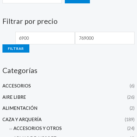
e
e
c
c
Filtrar por precio
i
i
o
o
m
m
FILTRAR
í
á
n
x
Categorías
i
i
m
m
ACCESORIOS
(6)
o
o
AIRE LIBRE
(26)
ALIMENTACIÓN
(2)
CAZA Y ARQUERÍA
(189)
ACCESORIOS Y OTROS
(24)