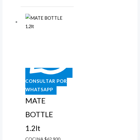
CONSULTAR POR
WHATSAPP
MATE
BOTTLE
1.2lt
COCINA
$
62.900