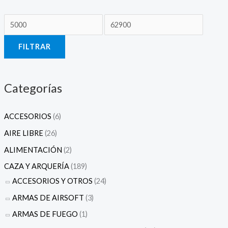
o
o
m
m
í
á
FILTRAR
n
x
i
i
m
m
Categorías
o
o
ACCESORIOS
(6)
AIRE LIBRE
(26)
ALIMENTACIÓN
(2)
CAZA Y ARQUERÍA
(189)
ACCESORIOS Y OTROS
(24)
ARMAS DE AIRSOFT
(3)
ARMAS DE FUEGO
(1)