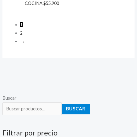
COCINA
$
55.900
1
2
→
P
P
Buscar
r
r
BUSCAR
e
e
c
c
Filtrar por precio
i
i