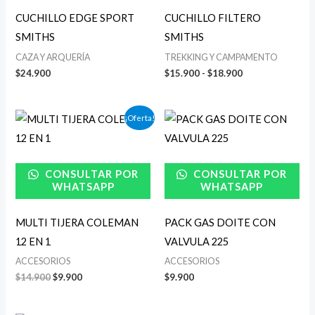
CUCHILLO EDGE SPORT
CUCHILLO FILTERO
SMITHS
SMITHS
CAZA Y ARQUERÍA
TREKKING Y CAMPAMENTO
$
24.900
$
15.900
-
$
18.900
El
El
¡Oferta!
precio
precio
original
actual
era:
es:
$14.900.
$9.900.
CONSULTAR POR
CONSULTAR POR
WHATSAPP
WHATSAPP
MULTI TIJERA COLEMAN
PACK GAS DOITE CON
12 EN 1
VALVULA 225
ACCESORIOS
ACCESORIOS
$
14.900
$
9.900
$
9.900