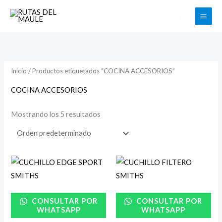
Ir
Buscar
al
contenido
Inicio
/ Productos etiquetados “COCINA ACCESORIOS”
COCINA ACCESORIOS
Mostrando los 5 resultados
Rango
de
precios:
desde
$15.900
CONSULTAR POR
CONSULTAR POR
hasta
$18.900
WHATSAPP
WHATSAPP