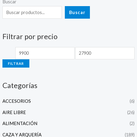
Buscar
P
P
r
r
Buscar
e
e
c
c
Filtrar por precio
i
i
o
o
m
m
FILTRAR
í
á
n
x
Categorías
i
i
m
m
ACCESORIOS
(6)
o
o
AIRE LIBRE
(26)
ALIMENTACIÓN
(2)
CAZA Y ARQUERÍA
(189)